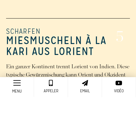
SCHARFEN
5
MIESMUSCHELN À LA
KARI AUS LORIENT
Ein ganzer Kontinent trennt Lorient von Indien. Diese
typische Gewürzmischung kann Orient und Okzident
beim Genuss der Miesmuscheln à la Kari aus Lorient
APPELER
EMAIL
VIDÉO
MENU
für einen Moment zusammenbringen.